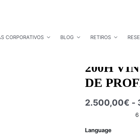
S CORPORATIVOS
BLOG
RETIROS
RES
200RTY
,
2026
,
Inglé
200H
VINYASA
200H VI
FORMACIÓN
DE
DE PRO
PROFESORES
cantidad
2.500,00
€
-
6
Language