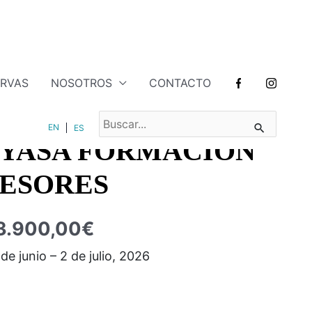
ERVAS
NOSOTROS
CONTACTO
s
,
Junio
Rango
BUSCAR
EN
ES
POR:
NYASA FORMACIÓN
de
precios:
FESORES
desde
3.900,00
€
2.500,00€
 de junio – 2 de julio, 2026
hasta
3.900,00€