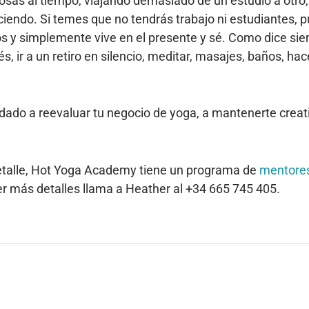
as al tiempo, viajando demasiado de un estudio a otro, 
iendo. Si temes que no tendrás trabajo ni estudiantes, p
s y simplemente vive en el presente y sé. Como dice si
s, ir a un retiro en silencio, meditar, masajes, baños, hac
ado a reevaluar tu negocio de yoga, a mantenerte creativ
detalle, Hot Yoga Academy tiene un programa de
mentores
r más detalles llama a Heather al +34 665 745 405.