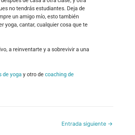
después de casa a otra clase, y otra
ues no tendrás estudiantes. Deja de
empre un amigo mío, esto también
er yoga, cantar, cualquier cosa que te
o, a reinventarte y a sobrevivir a una
 de yoga
y otro de
coaching de
Entrada siguiente
→