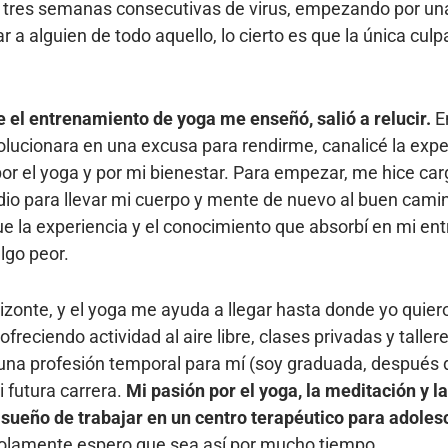
res semanas consecutivas de virus, empezando por una 
a alguien de todo aquello, lo cierto es que la única culp
ue el entrenamiento de yoga me enseñó, salió a relucir.
En
volucionara en una excusa para rendirme, canalicé la expe
por el yoga y por mi bienestar. Para empezar, me hice car
dio para llevar mi cuerpo y mente de nuevo al buen cami
 que la experiencia y el conocimiento que absorbí en mi 
lgo peor.
zonte, y el yoga me ayuda a llegar hasta donde yo quier
reciendo actividad al aire libre, clases privadas y tall
 una profesión temporal para mí (soy graduada, después 
 futura carrera.
Mi pasión por el yoga, la meditación y l
sueño de trabajar en un centro terapéutico para adoles
 solamente espero que sea así por mucho tiempo.