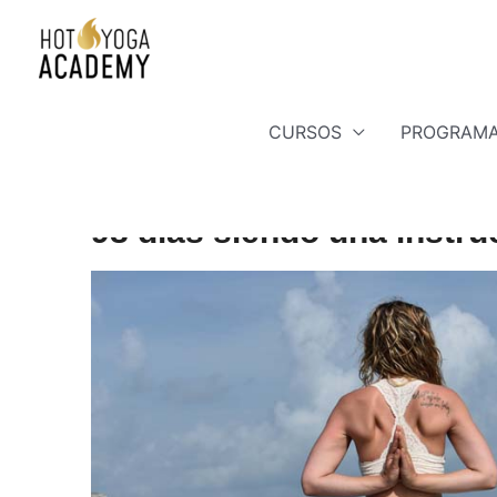
CURSOS
PROGRAMA
Por
Heather Anderson
/
octubre 21, 2022
98 días siendo una instru