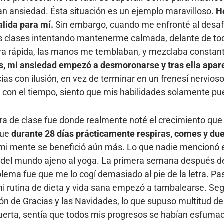
an ansiedad. Ésta situación es un ejemplo maravilloso.
H
alida para mí.
Sin embargo, cuando me enfronté al desafío
as clases intentando mantenerme calmada, delante de to
era rápida, las manos me temblaban, y mezclaba constan
es, mi ansiedad empezó a desmoronarse y tras ella apare
cias con ilusión, en vez de terminar en un frenesí nervi
 y con el tiempo, siento que mis habilidades solamente p
ra de clase fue donde realmente noté el crecimiento que
que
durante 28 días prácticamente respiras, comes y du
 mi mente se benefició aún más. Lo que nadie mencionó es
ina del mundo ajeno al yoga. La primera semana después 
blema fue que me lo cogí demasiado al pie de la letra. Pas
 mi rutina de dieta y vida sana empezó a tambalearse. S
ión de Gracias y las Navidades, lo que supuso multitud d
puerta, sentía que todos mis progresos se habían esfuma